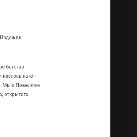
. Подожди
ое бегство
 неслось на юг
ы. Мы с Ловеллом
о, открытого