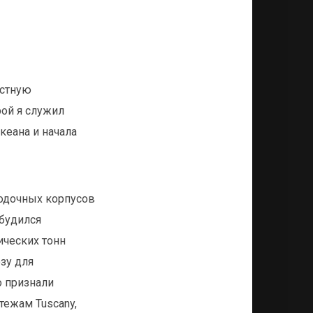
естную
рой я служил
кеана и начала
одочных корпусов
обудился
ических тонн
зу для
о признали
тежам Tuscany,