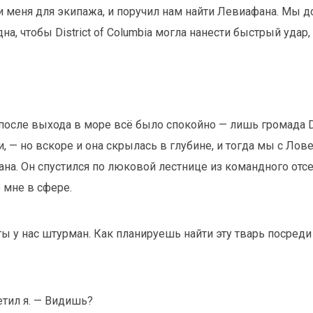
 меня для экипажа, и поручил нам найти Левиафана. Мы 
на, чтобы District of Columbia могла нанести быстрый удар,
после выхода в море всё было спокойно — лишь громада Dis
, — но вскоре и она скрылась в глубине, и тогда мы с Лов
ана. Он спустился по люковой лестнице из командного отсе
 мне в сфере.
 ты у нас штурман. Как планируешь найти эту тварь посреди
етил я. — Видишь?