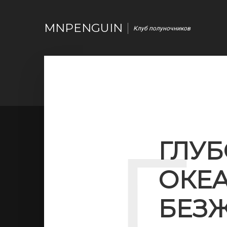
MNPENGUIN
Клуб полуночников
Г
ГЛУ
ОКЕА
БЕЗЖ