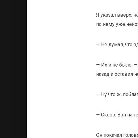
Я указал вверх, 
по нему уже неко
— Не думал, что з
— Их и не было, 
назад и оставил н
— Ну что ж, побл
— Скоро. Вон на т
Он покачал голов