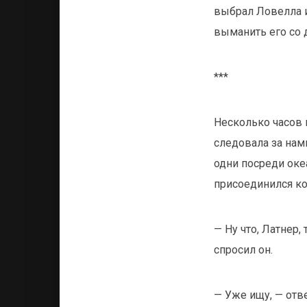
выбрал Ловелла и
выманить его со д
***
Несколько часов 
следовала за нами
одни посреди оке
присоединился ко
— Ну что, Латнер,
спросил он.
— Уже ищу, — отв