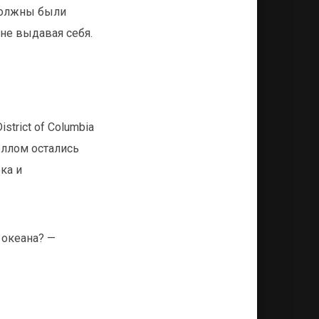
должны были
 не выдавая себя.
trict of Columbia
еллом остались
ка и
 океана? —