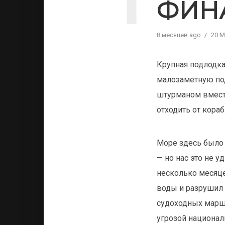
ФИН
8 месяцев ago
20 М
Крупная подлодка
малозаметную под
штурманом вместе
отходить от кора
Море здесь было
— но нас это не 
несколько месяце
воды и разрушил 
судоходных маршр
угрозой националь