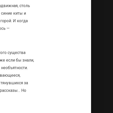
одвижная, столь
 синие киты и
горой. И когда
ось —
того существа
же если бы знали,
 необъятности.
ивающееся,
, тянувшихся за
 рассказы… Но