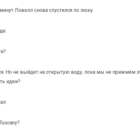
минут Ловелл снова спустился по люку.
де.
ти?
я. Но не выйдет на открытую воду, пока мы не прижмём эт
сть идеи?
ал:
Tuscany?