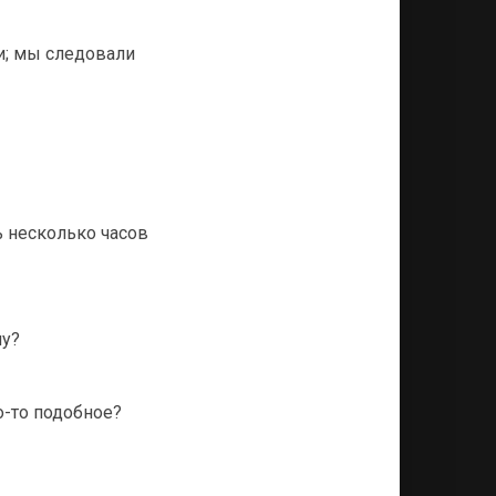
ли; мы следовали
ь несколько часов
ну?
то-то подобное?