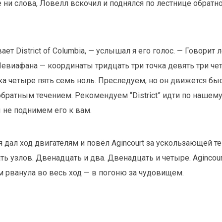
 ни слова, Ловелл вскочил и поднялся по лестнице обрат
ает District of Columbia, — услышал я его голос. — Говорит 
виафана — координаты тридцать три точка девять три чет
ка четыре пять семь ноль. Преследуем, но он движется быс
обратным течением. Рекомендуем “District” идти по нашему
ы не поднимем его к вам.
я дал ход двигателям и повёл Agincourt за ускользающей те
ь узлов. Двенадцать и два. Двенадцать и четыре. Agincour
ем рванула во весь ход — в погоню за чудовищем.