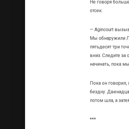
Не говоря больше
отсек.
— Agincourt вызыв
Мы обнаружили Ле
пятьдесят три точ
вниз. Следите за 
начинать, пока м
Пока он говорил, 
бездну. Двенадцат
потом шла, а зат
***