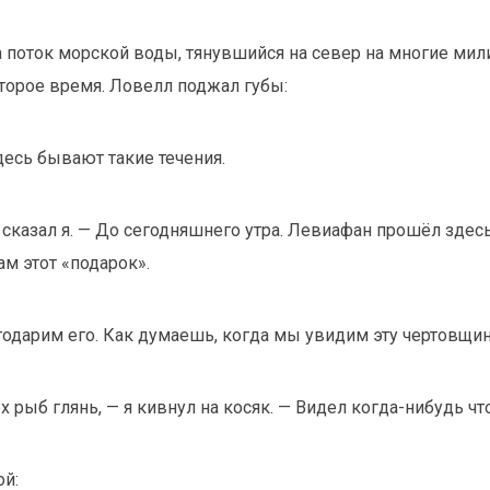
на поток морской воды, тянувшийся на север на многие ми
торое время. Ловелл поджал губы:
десь бывают такие течения.
— сказал я. — До сегодняшнего утра. Левиафан прошёл здес
ам этот «подарок».
агодарим его. Как думаешь, когда мы увидим эту чертовщи
ех рыб глянь, — я кивнул на косяк. — Видел когда-нибудь ч
ой: