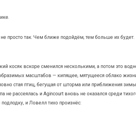
ике.
 не просто так. Чем ближе подойдём, тем больше их будет
ий косяк вскоре сменился несколькими, а потом это водн
образимых масштабов — кипящее, мятущееся облако жизни
словно стая птиц, бегущая от шторма или приближения зим
па не рассеялась и Agincourt вновь не оказался среди тихог
 подлодку, и Ловелл тихо произнёс: