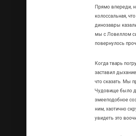
Прямо впереди, н
колоссальная, что
динозавры казали
мы с Ловеллом си
повернулось проч
Когда тварь погр
заставил дыхание 
что сказать. Мы п
Чудовище было де
змееподобное созд
ним, хаотично ск
увидеть это воо