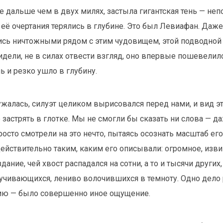
е дальше чем в двух милях, застыла гигантская тень — неп
 её очертания терялись в глубине. Это был Левиафан. Даже
сь ничтожными рядом с этим чудовищем, этой подводной 
дели, не в силах отвести взгляд, оно впервые пошевелил
ь и резко ушло в глубину.
ужалась, силуэт целиком вырисовался перед нами, и вид э
застрять в глотке. Мы не смогли бы сказать ни слова — да
росто смотрели на это нечто, пытаясь осознать масштаб его
йствительно таким, каким его описывали: огромное, изв
ание, чей хвост распадался на сотни, а то и тысячи других
ручивающихся, лениво волочившихся в темноту. Одно дело
чию — было совершенно иное ощущение.