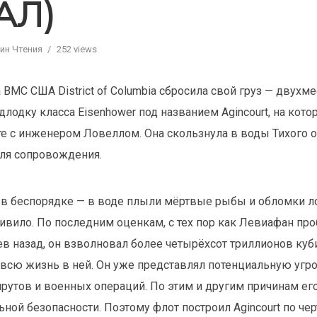
АЛ)
ин Чтения
252 views
 ВМС США District of Columbia сбросила свой груз — двухм
лодку класса Eisenhower под названием Agincourt, на кото
 с инженером Ловеллом. Она скользнула в воды Тихого о
бля сопровождения.
 в беспорядке — в воде плыли мёртвые рыбы и обломки л
удивило. По последним оценкам, с тех пор как Левиафан пр
в назад, он взволновал более четырёхсот триллионов куб
всю жизнь в ней. Он уже представлял потенциальную угро
утов и военных операций. По этим и другим причинам ег
ной безопасности. Поэтому флот построил Agincourt по чер