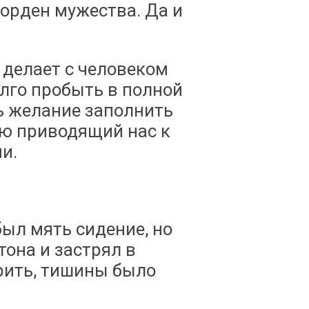
орден мужества. Да и
 делает с человеком
лго пробыть в полной
ь желание заполнить
ую приводящий нас к
и.
был мять сидение, но
тона и застрял в
рить, тишины было