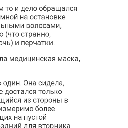
ам то и дело обращался
 мной на остановке
льными волосами,
 (что странно,
чь) и перчатки.
ла медицинская маска,
о один. Она сидела,
е достался только
щийся из стороны в
оизмеримо более
щих на пустой
оздний для вторника