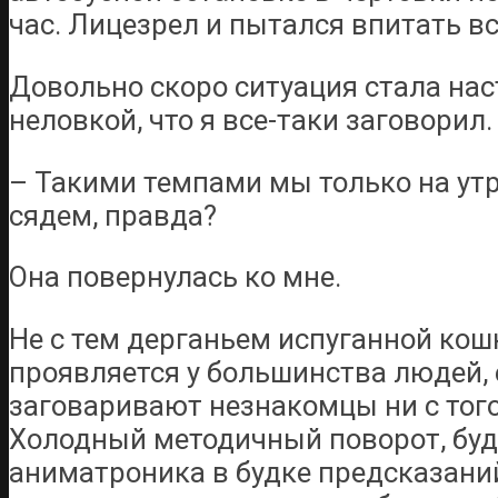
час. Лицезрел и пытался впитать в
Довольно скоро ситуация стала на
неловкой, что я все-таки заговорил.
– Такими темпами мы только на утр
сядем, правда?
Она повернулась ко мне.
Не с тем дерганьем испуганной кош
проявляется у большинства людей, 
заговаривают незнакомцы ни с того н
Холодный методичный поворот, будт
аниматроника в будке предсказани