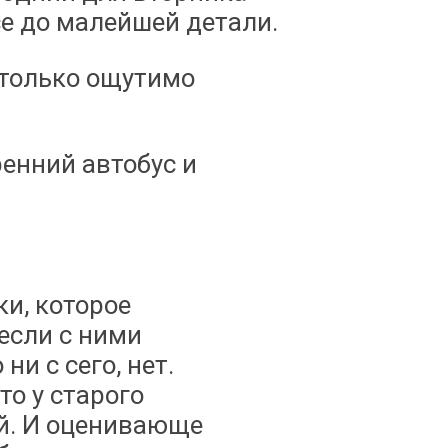
се до малейшей детали.
столько ощутимо
енний автобус и
ки, которое
если с ними
и с сего, нет.
о у старого
й. И оценивающе