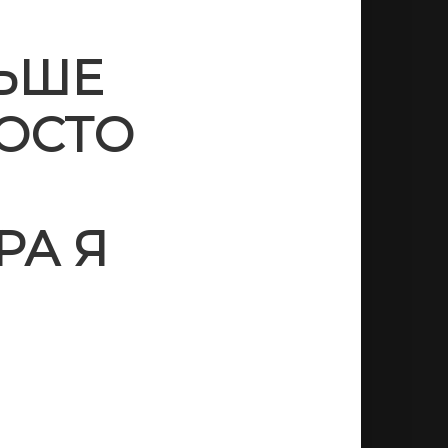
НЬШЕ
РОСТО
РА Я