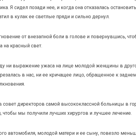
ка. Я сидел позади нее, и когда она отказалась остановить
атил в кулак ее светлые пряди и сильно дернул.
новение от внезапной боли в голове и повернувшись, что
а на красный свет.
уду ни выражение ужаса на лице молодой женщины в друг
резалась в нас, ни ее кричащее лицо, обращенное к задне
лкновения.
в совет директоров самой высококлассной больницы в гор
м, чтобы мы получили лучших хирургов и лучшее лечение.
го автомобиля, молодой матери и ее сыну, повезло меньш