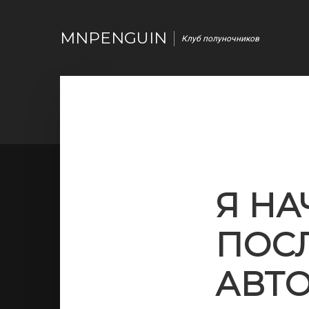
MNPENGUIN
Клуб полуночников
Я НА
ПОСЛ
АВТ