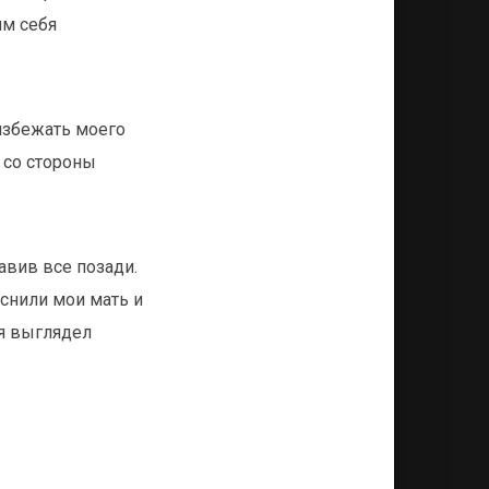
им себя
избежать моего
 со стороны
авив все позади.
яснили мои мать и
 я выглядел