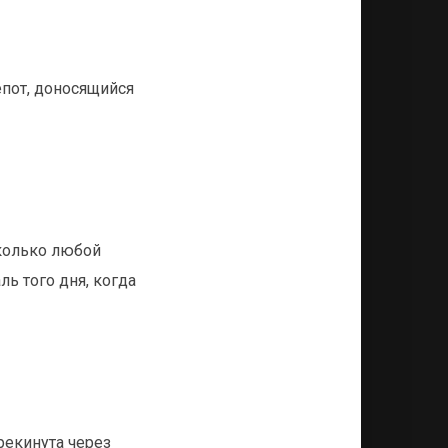
епот, доносящийся
сколько любой
ь того дня, когда
рекинута через