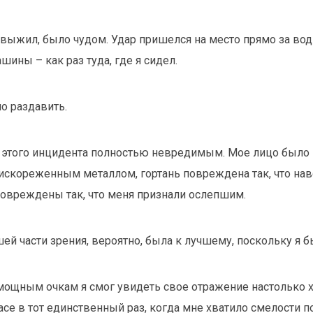
 я выжил, было чудом. Удар пришелся на место прямо за во
ины – как раз туда, где я сидел.
о раздавить.
з этого инцидента полностью невредимым. Мое лицо было
искореженным металлом, гортань повреждена так, что на
 повреждены так, что меня признали ослепшим.
шей части зрения, вероятно, была к лучшему, поскольку я 
мощным очкам я смог увидеть свое отражение настолько 
асе в тот единственный раз, когда мне хватило смелости п