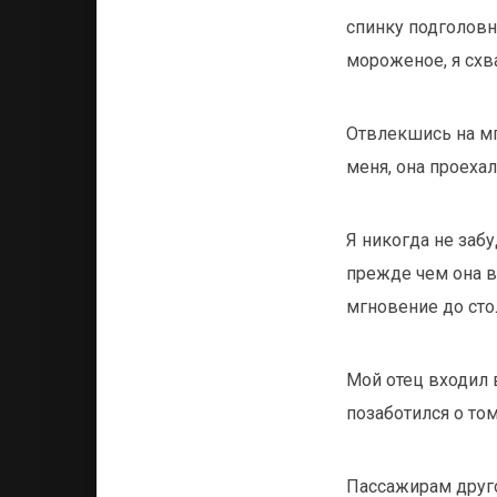
спинку подголовни
мороженое, я схв
Отвлекшись на мг
меня, она проехал
Я никогда не заб
прежде чем она в
мгновение до сто
Мой отец входил 
позаботился о то
Пассажирам друго