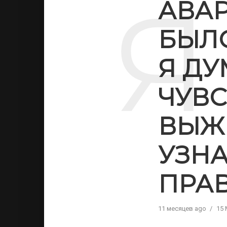
Я
АВАР
БЫЛО
Я ДУ
ЧУВ
ВЫЖИ
УЗН
ПРА
11 месяцев ago
15 