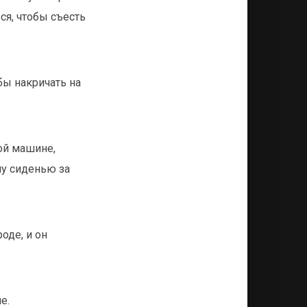
ся, чтобы съесть
бы накричать на
ой машине,
му сиденью за
оде, и он
е.