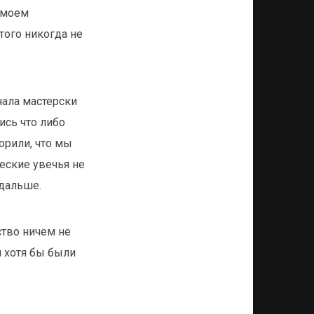
 моем
того никогда не
чала мастерски
сь что либо
орили, что мы
еские увечья не
 дальше.
ство ничем не
и хотя бы были