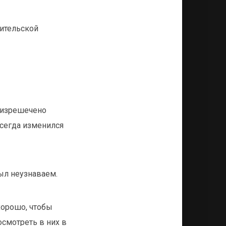
дительской
 изрешечено
всегда изменился
был неузнаваем.
хорошо, чтобы
осмотреть в них в