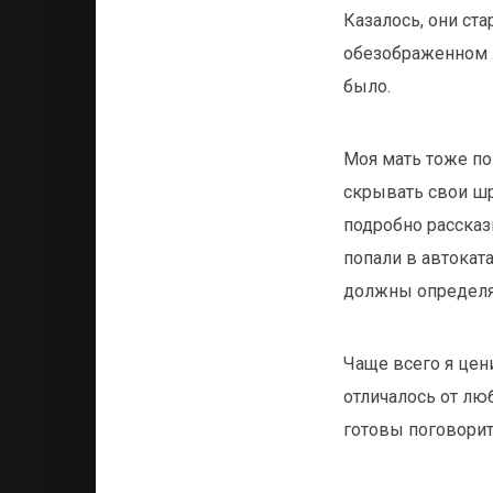
Казалось, они ст
обезображенном ли
было.
Моя мать тоже по
скрывать свои шр
подробно рассказ
попали в автокат
должны определят
Чаще всего я цен
отличалось от люб
готовы поговорит