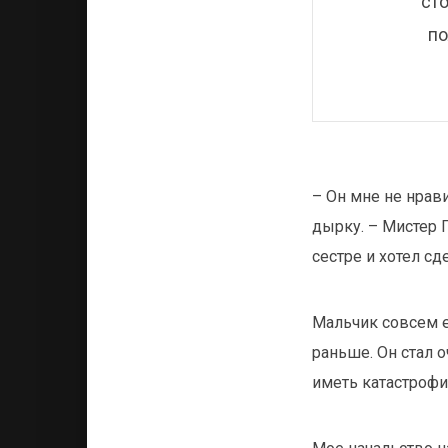
сто
по
– Он мне не нрави
дырку. – Мистер 
сестре и хотел сд
Мальчик совсем 
раньше. Он стал 
иметь катастрофи