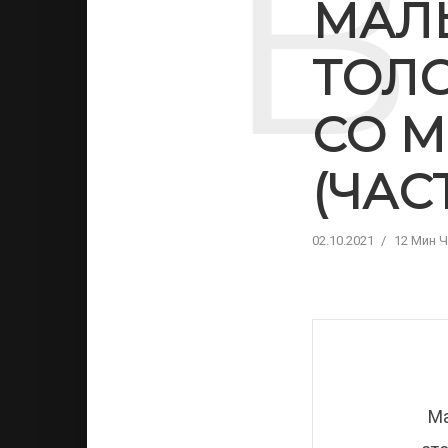
В
МАЛ
ТОЛС
СО 
(ЧАСТ
02.10.2021
12 Мин 
Ма