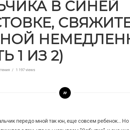
ЬЧИКА В СИНЕЙ
ТОВКЕ, СВЯЖИТ
МНОЙ НЕМЕДЛЕН
Ь 1 ИЗ 2)
Чтения
1 197 views
льчик передо мной так юн, еще совсем ребенок… Но