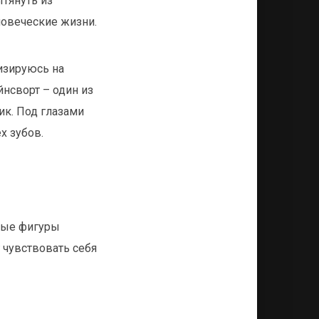
ытянуть из
ловеческие жизни.
изируюсь на
нсворт – один из
ик. Под глазами
х зубов.
ные фигуры
 чувствовать себя