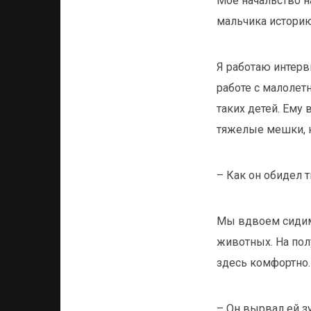
Мое начальство на
мальчика историю.
Я работаю интерв
работе с малолет
таких детей. Ему 
тяжелые мешки, к
– Как он обидел 
Мы вдвоем сидим
животных. На пол
здесь комфортно.
– Он вырвал ей з