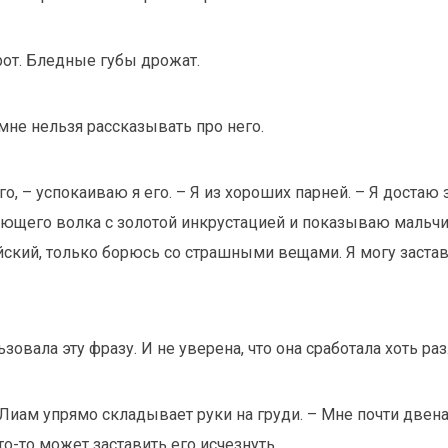
от. Бледные губы дрожат.
 мне нельзя рассказывать про него.
о, – успокаиваю я его. – Я из хороших парней. – Я достаю 
ющего волка с золотой инкрустацией и показываю мальчи
йский, только борюсь со страшными вещами. Я могу застав
ьзовала эту фразу. И не уверена, что она сработала хоть раз
 Лиам упрямо складывает руки на груди. – Мне почти двена
то-то может заставить его исчезнуть.