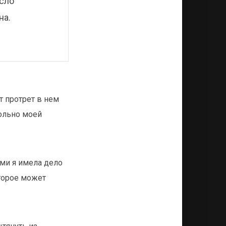
есло
на.
от протрет в нем
ольно моей
ми я имела дело
оторое может