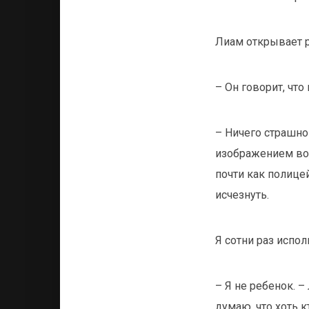
Лиам открывает р
– Он говорит, что
– Ничего страшног
изображением во
почти как полице
исчезнуть.
Я сотни раз испол
– Я не ребенок. –
думаю, что хоть к