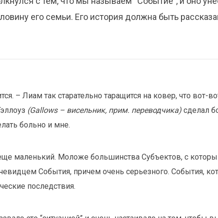
лкнулся с тем, что мы называем “Событие”, и оно ун
ловину его семьи. Его история должна быть рассказа
тся. – Лиам так старательно таращится на ковер, что вот-в
Гэллоуз
(Gallows – висельник, прим. переводчика)
сделал б
елать больно и мне.
еще маленький. Моложе большинства Субъектов, с которы
очевидцем События, причем очень серьезного. События, к
ческие последствия.