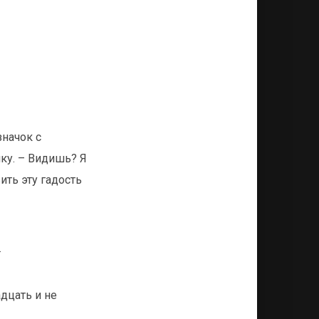
значок с
ку. – Видишь? Я
ить эту гадость
.
дцать и не