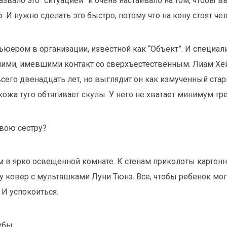
звало это “ситуацией” и очень настаивало на том, чтобы в
 И нужно сделать это быстро, потому что на кону стоят че
ьюером в организации, известной как “Объект”. И специал
ними, имевшими контакт со сверхъестественным. Лиам Хей
всего двенадцать лет, но выглядит он как измученный стар
ожа туго обтягивает скулы. У него не хватает минимум тре
твою сестру?
 в ярко освещенной комнате. К стенам приколоты картон
у ковер с мультяшками Луни Тюнз. Все, чтобы ребенок мог
 И успокоиться.
убы.