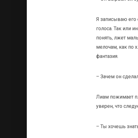
Я записываю его 
голоса. Так или 
понять, лжет мал
мелочам, как по х
фантазия.
– Зачем он сдела
Лиам пожимает пл
уверен, что следу
– Ты хочешь знат