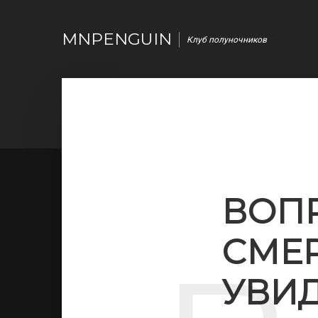
MNPENGUIN
Клуб полуночников
ВОП
СМЕР
УВИ