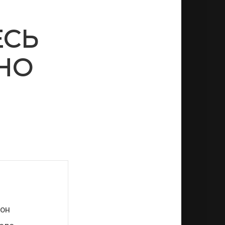
ЕСЬ
НО
 он