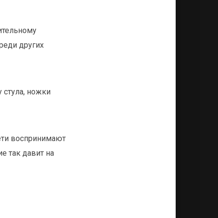
рительному
реди других
у стула, ножки
Дети воспринимают
е так давит на