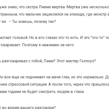
уже знаю, что сестра Лиама мертва. Мертва уже несколько
странным, что мальчик зациклился на эпизоде, где монстр
т ее. – Ты знаешь, почему так?
отает головой. Но в его глазах что-то есть. И это “что-то” 
говаривает. Поэтому я нажимаю на него:
ь разговаривал с тобой, Лиам? Этот мистер Гэллоуз?
Он все еще не поднимает на меня глаз, но это нормально. 
нее стрессовой ситуации. А после того, через что пришлось
иам годами не будет смотреть людям в глаза.
ит во время вашего разговора?