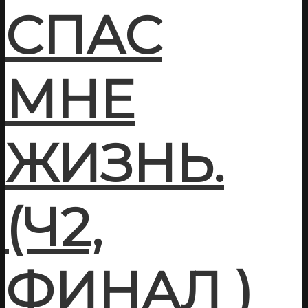
СПАС
МНЕ
ЖИЗНЬ.
(Ч2,
ФИНАЛ )